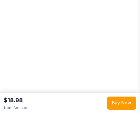
$18.98
Buy Now
from
Amazon