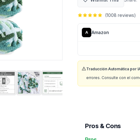
(
1008
reviews)
Amazon
A
⚠️
Traducción Automática por I
errores. Consulte con el com
Pros & Cons
Pros