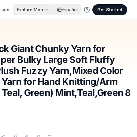
nsion
Explore More
Español
Get Started
k Giant Chunky Yarn for
per Bulky Large Soft Fluffy
Plush Fuzzy Yarn,Mixed Color
 Yarn for Hand Knitting/Arm
, Teal, Green) Mint,Teal,Green 8