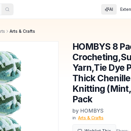
AI
Exte
rts
Arts & Crafts
HOMBYS 8 Pac
Crocheting,Su
Yarn,Tie Dye 
Thick Chenille
Knitting (Mint
Pack
by
HOMBYS
in
Arts & Crafts
Wishlist This
Share: