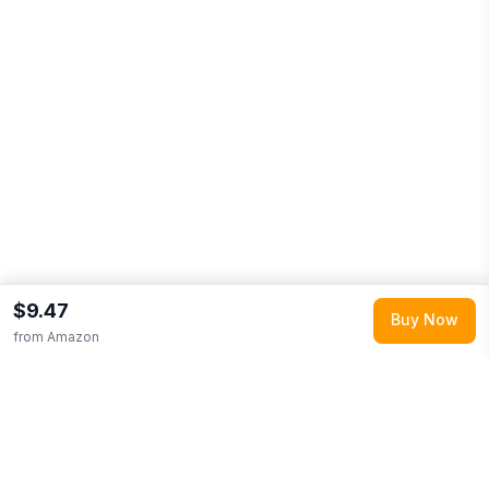
$9.47
Buy Now
from
Amazon