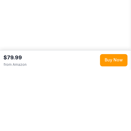
$79.99
Buy Now
from
Amazon
Build wishlists and registries from any store.
Every item is automatically price-tracked so you