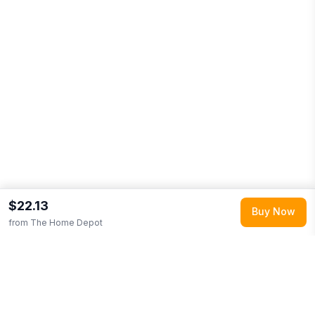
$22.13
Buy Now
from
The Home Depot